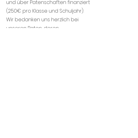
und über Patenschaften finanziert
(250€ pro Klasse und Schuljahr).
Wir bedanken uns herzlich bei
unseren Paten, deren
Engagement den Kindern hilft,
gesund aufzuwachsen.
Weitere Informationen:
www.klasse2000.de