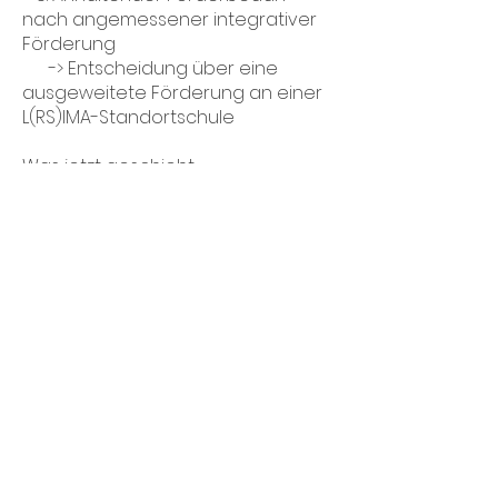
nach angemessener integrativer
Förderung
-> Entscheidung über eine
ausgeweitete Förderung an einer
L(RS)IMA-Standortschule
Was jetzt geschieht:
Anforderung des Schüler-
Meldebogens vom zuständigen
L(RS)IMA Stützpunkt
Gespräch mit den Eltern
Ausfüllen des Schüler-
Meldebogens
Unterschrift der Eltern
Absenden des Schüler-
Meldebogens
Was wir tun:
Sichtung des Schüler-
Meldebogens